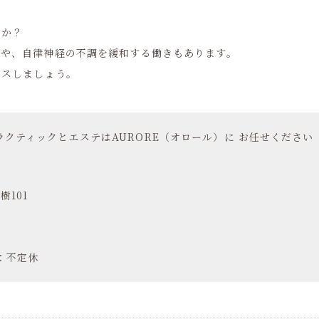
。
んか？
果や、自律神経の不調を緩和する働きもあります。
ンスしましょう。
クティックとエステはAURORE（オロール）に お任せください
樹101
日：不定休